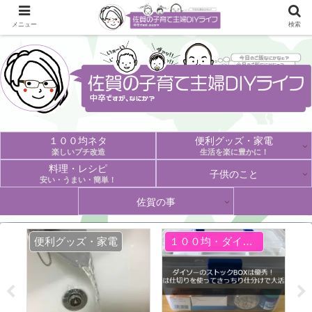
メニュー
検索
１００均ネタ
便利グッズ・家電
楽しいプチ改造
生活を楽に豊かに！
料理・レシピ
子供のこと
安い・うまい・簡単！
佐賀の事
便利グッズ・家電
１００均・ダイソー