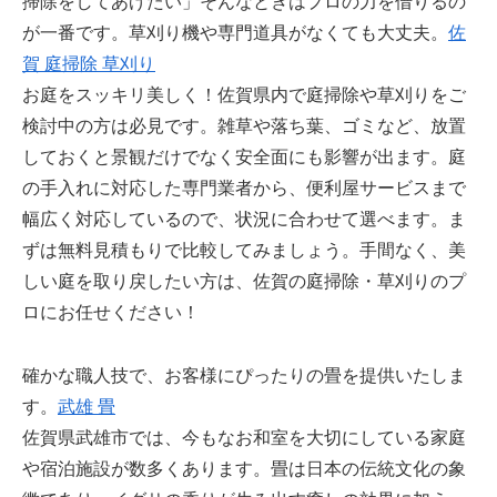
掃除をしてあげたい」そんなときはプロの力を借りるの
が一番です。草刈り機や専門道具がなくても大丈夫。
佐
賀 庭掃除 草刈り
お庭をスッキリ美しく！佐賀県内で庭掃除や草刈りをご
検討中の方は必見です。雑草や落ち葉、ゴミなど、放置
しておくと景観だけでなく安全面にも影響が出ます。庭
の手入れに対応した専門業者から、便利屋サービスまで
幅広く対応しているので、状況に合わせて選べます。ま
ずは無料見積もりで比較してみましょう。手間なく、美
しい庭を取り戻したい方は、佐賀の庭掃除・草刈りのプ
ロにお任せください！
確かな職人技で、お客様にぴったりの畳を提供いたしま
す。
武雄 畳
佐賀県武雄市では、今もなお和室を大切にしている家庭
や宿泊施設が数多くあります。畳は日本の伝統文化の象