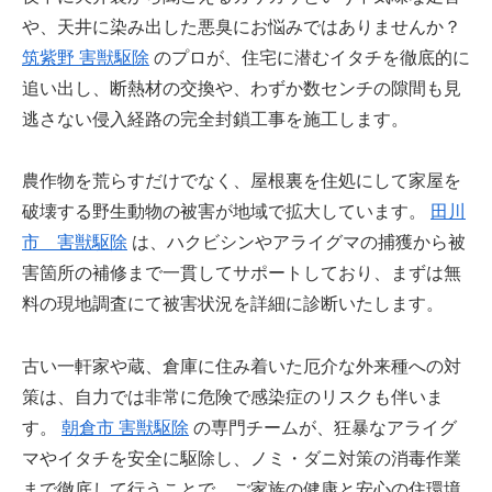
や、天井に染み出した悪臭にお悩みではありませんか？
筑紫野 害獣駆除
のプロが、住宅に潜むイタチを徹底的に
追い出し、断熱材の交換や、わずか数センチの隙間も見
逃さない侵入経路の完全封鎖工事を施工します。
農作物を荒らすだけでなく、屋根裏を住処にして家屋を
破壊する野生動物の被害が地域で拡大しています。
田川
市 害獣駆除
は、ハクビシンやアライグマの捕獲から被
害箇所の補修まで一貫してサポートしており、まずは無
料の現地調査にて被害状況を詳細に診断いたします。
古い一軒家や蔵、倉庫に住み着いた厄介な外来種への対
策は、自力では非常に危険で感染症のリスクも伴いま
す。
朝倉市 害獣駆除
の専門チームが、狂暴なアライグ
マやイタチを安全に駆除し、ノミ・ダニ対策の消毒作業
まで徹底して行うことで、ご家族の健康と安心の住環境