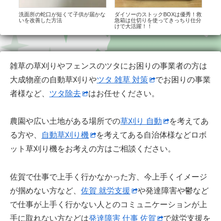
で複
洗面所の蛇口が短くて子供が届かな
ダイソーのストックBOXは優秀！救
【K
可
いを改善した方法
急箱は仕切りを使ってきっちり仕分
をし
て大
けで大活躍！！
め
雑草の草刈りやフェンスのツタにお困りの事業者の方は
大成物産の自動草刈りや
ツタ 雑草 対策
でお困りの事業
者様など、
ツタ除去
はお任せください。
農園や広い土地がある場所での
草刈り 自動
を考えてあ
る方や、
自動草刈り機
を考えてある自治体様などロボ
ット草刈り機をお考えの方はご相談ください。
佐賀で仕事で上手く行かなかった方、今上手くイメージ
が掴めない方など、
佐賀 就労支援
や発達障害や鬱など
で仕事が上手く行かない人とのコミュニケーションが上
手に取れない方などは
発達障害 仕事 佐賀
で就労支援を