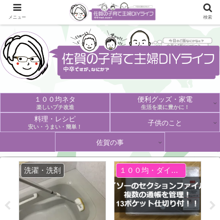
メニュー
検索
１００均ネタ
便利グッズ・家電
楽しいプチ改造
生活を楽に豊かに！
料理・レシピ
子供のこと
安い・うまい・簡単！
佐賀の事
洗濯・洗剤
１００均・ダイソー