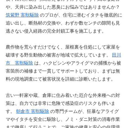
や、天井に染み出した悪臭にお悩みではありませんか？
筑紫野 害獣駆除
のプロが、住宅に潜むイタチを徹底的に
追い出し、断熱材の交換や、わずか数センチの隙間も見
逃さない侵入経路の完全封鎖工事を施工します。
農作物を荒らすだけでなく、屋根裏を住処にして家屋を
破壊する野生動物の被害が地域で拡大しています。
田川
市 害獣駆除
は、ハクビシンやアライグマの捕獲から被
害箇所の補修まで一貫してサポートしており、まずは無
料の現地調査にて被害状況を詳細に診断いたします。
古い一軒家や蔵、倉庫に住み着いた厄介な外来種への対
策は、自力では非常に危険で感染症のリスクも伴いま
す。
朝倉市 害獣駆除
の専門チームが、狂暴なアライグ
マやイタチを安全に駆除し、ノミ・ダニ対策の消毒作業
まで徹底して行うことで、ご家族の健康と安心の住環境