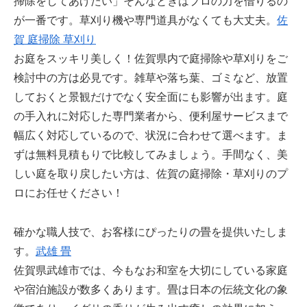
掃除をしてあげたい」そんなときはプロの力を借りるの
が一番です。草刈り機や専門道具がなくても大丈夫。
佐
賀 庭掃除 草刈り
お庭をスッキリ美しく！佐賀県内で庭掃除や草刈りをご
検討中の方は必見です。雑草や落ち葉、ゴミなど、放置
しておくと景観だけでなく安全面にも影響が出ます。庭
の手入れに対応した専門業者から、便利屋サービスまで
幅広く対応しているので、状況に合わせて選べます。ま
ずは無料見積もりで比較してみましょう。手間なく、美
しい庭を取り戻したい方は、佐賀の庭掃除・草刈りのプ
ロにお任せください！
確かな職人技で、お客様にぴったりの畳を提供いたしま
す。
武雄 畳
佐賀県武雄市では、今もなお和室を大切にしている家庭
や宿泊施設が数多くあります。畳は日本の伝統文化の象