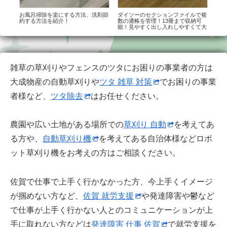
キャ
お風呂掃除を楽にする方法、洗剤節
ダイソーのセクションファイルで複
KA
度ア
約する方法を紹介！
数の通帳を管理！13冊まで収納可
の感
。
能！見やすく出し入れしやすくて大
満足！！
雑草の草刈りやフェンスのツタにお困りの事業者の方は
大成物産の自動草刈りや
ツタ 雑草 対策
でお困りの事業
者様など、
ツタ除去
はお任せください。
農園や広い土地がある場所での
草刈り 自動
を考えてあ
る方や、
自動草刈り機
を考えてある自治体様などロボ
ット草刈り機をお考えの方はご相談ください。
佐賀で仕事で上手く行かなかった方、今上手くイメージ
が掴めない方など、
佐賀 就労支援
や発達障害や鬱など
で仕事が上手く行かない人とのコミュニケーションが上
手に取れない方などは
発達障害 仕事 佐賀
で就労支援を