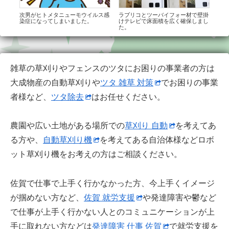
える
次男がヒトメタニューモウイルス感
ラブリコとツーバイフォー材で壁掛
１台
もで
染症になってしまいました。
けテレビで床面積を広く確保しまし
トE
た。
たこ
雑草の草刈りやフェンスのツタにお困りの事業者の方は
大成物産の自動草刈りや
ツタ 雑草 対策
でお困りの事業
者様など、
ツタ除去
はお任せください。
農園や広い土地がある場所での
草刈り 自動
を考えてあ
る方や、
自動草刈り機
を考えてある自治体様などロボ
ット草刈り機をお考えの方はご相談ください。
佐賀で仕事で上手く行かなかった方、今上手くイメージ
が掴めない方など、
佐賀 就労支援
や発達障害や鬱など
で仕事が上手く行かない人とのコミュニケーションが上
手に取れない方などは
発達障害 仕事 佐賀
で就労支援を