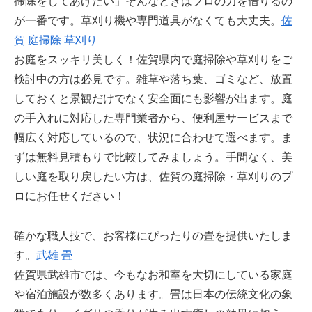
掃除をしてあげたい」そんなときはプロの力を借りるの
が一番です。草刈り機や専門道具がなくても大丈夫。
佐
賀 庭掃除 草刈り
お庭をスッキリ美しく！佐賀県内で庭掃除や草刈りをご
検討中の方は必見です。雑草や落ち葉、ゴミなど、放置
しておくと景観だけでなく安全面にも影響が出ます。庭
の手入れに対応した専門業者から、便利屋サービスまで
幅広く対応しているので、状況に合わせて選べます。ま
ずは無料見積もりで比較してみましょう。手間なく、美
しい庭を取り戻したい方は、佐賀の庭掃除・草刈りのプ
ロにお任せください！
確かな職人技で、お客様にぴったりの畳を提供いたしま
す。
武雄 畳
佐賀県武雄市では、今もなお和室を大切にしている家庭
や宿泊施設が数多くあります。畳は日本の伝統文化の象