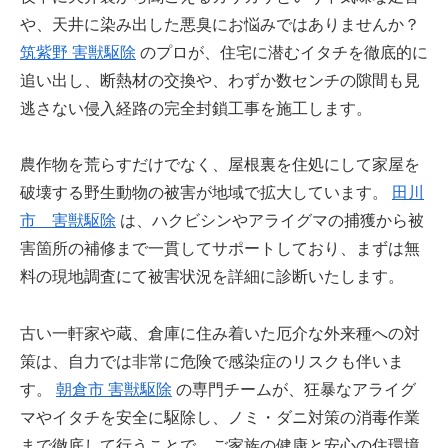
や、天井に染み出した悪臭にお悩みではありませんか？
筑紫野 害獣駆除
のプロが、住宅に潜むイタチを徹底的に
追い出し、断熱材の交換や、わずか数センチの隙間も見
逃さない侵入経路の完全封鎖工事を施工します。
農作物を荒らすだけでなく、屋根裏を住処にして家屋を
破壊する野生動物の被害が地域で拡大しています。
田川
市 害獣駆除
は、ハクビシンやアライグマの捕獲から被
害箇所の補修まで一貫してサポートしており、まずは無
料の現地調査にて被害状況を詳細に診断いたします。
古い一軒家や蔵、倉庫に住み着いた厄介な外来種への対
策は、自力では非常に危険で感染症のリスクも伴いま
す。
朝倉市 害獣駆除
の専門チームが、狂暴なアライグ
マやイタチを安全に駆除し、ノミ・ダニ対策の消毒作業
まで徹底して行うことで、ご家族の健康と安心の住環境