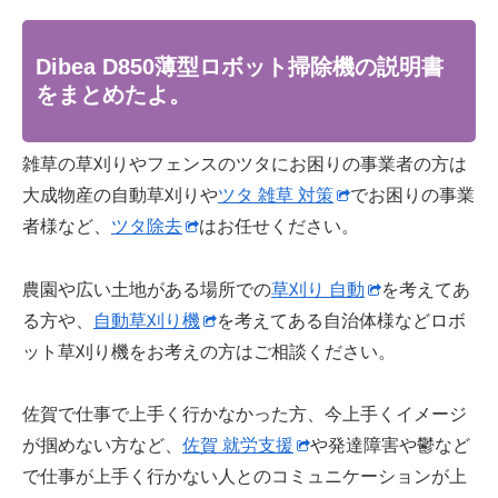
Dibea D850薄型ロボット掃除機の説明書
をまとめたよ。
雑草の草刈りやフェンスのツタにお困りの事業者の方は
大成物産の自動草刈りや
ツタ 雑草 対策
でお困りの事業
者様など、
ツタ除去
はお任せください。
農園や広い土地がある場所での
草刈り 自動
を考えてあ
る方や、
自動草刈り機
を考えてある自治体様などロボ
ット草刈り機をお考えの方はご相談ください。
佐賀で仕事で上手く行かなかった方、今上手くイメージ
が掴めない方など、
佐賀 就労支援
や発達障害や鬱など
で仕事が上手く行かない人とのコミュニケーションが上