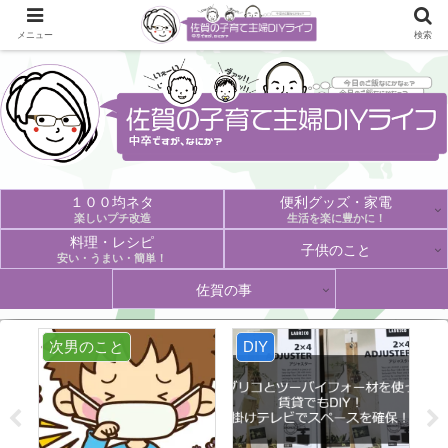
メニュー
検索
１００均ネタ
便利グッズ・家電
楽しいプチ改造
生活を楽に豊かに！
料理・レシピ
子供のこと
安い・うまい・簡単！
佐賀の事
次男のこと
DIY