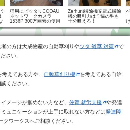
パ
猫用にピッタリCOOAU
Zerhunt掃除機充電式掃除
！
ネットワークカメラ
機の吸引力は？猫の毛も
な
1536P 300万画素の使用
十分吸える！
感やレビュー
業者の方は大成物産の自動草刈りや
ツタ 雑草 対策
で
ください。
を考えてある方や、
自動草刈り機
を考えてある自治
相談ください。
くイメージが掴めない方など、
佐賀 就労支援
や発達
コミュニケーションが上手に取れない方などは
発達障
ークワークスへご相談ください。