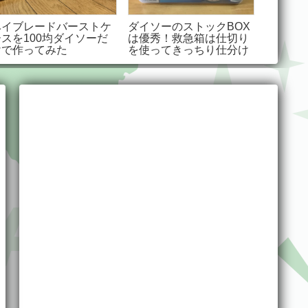
ベイブレードバーストケ
ダイソーのストックBOX
ダイソ
ースを100均ダイソーだ
は優秀！救急箱は仕切り
トと突
けで作ってみた
を使ってきっちり仕分け
ンの窓際
で大活躍！！
味料も
でスッ