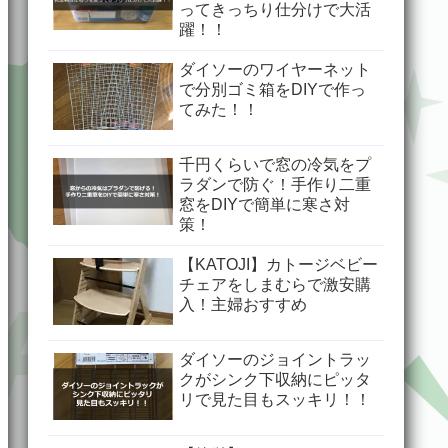
ってきっちり仕分けで大活
躍！！
ダイソーのワイヤーネット
で分別ゴミ箱をDIYで作っ
てみた！！
千円くらいで窓の冷気をプ
ラダンで防ぐ！手作り二重
窓をDIYで簡単に寒さ対
策！
【KATOJI】カトージベビー
チェアをしまむらで激安購
入！主婦おすすめ
ダイソーのジョイントラッ
クがシンク下収納にピッタ
リで見た目もスッキリ！！