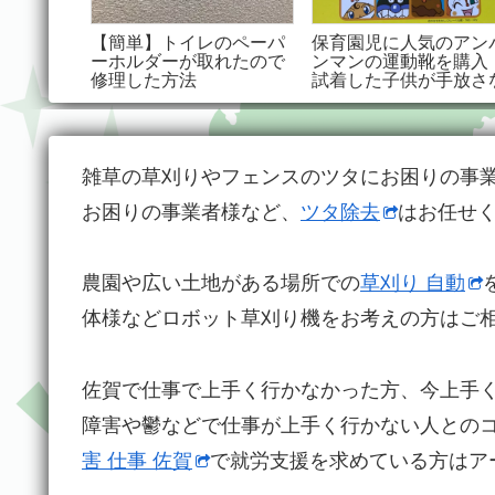
ヤーネッ
【簡単】トイレのペーパ
保育園児に人気のアン
で猫の脱
ーホルダーが取れたので
ンマンの運動靴を購入
ードも出
修理した方法
試着した子供が手放さ
？
くて大変！笑
雑草の草刈りやフェンスのツタにお困りの事
お困りの事業者様など、
ツタ除去
はお任せ
農園や広い土地がある場所での
草刈り 自動
体様などロボット草刈り機をお考えの方はご
佐賀で仕事で上手く行かなかった方、今上手
障害や鬱などで仕事が上手く行かない人との
害 仕事 佐賀
で就労支援を求めている方はア