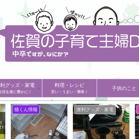
利グッズ・家電
料理・レシピ
子供のこと
生活を楽に豊かに！
安い・うまい・簡単！
猫くん情報
便利グッズ・家電