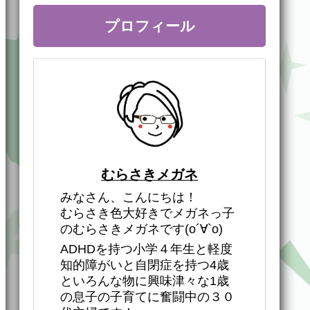
プロフィール
むらさきメガネ
みなさん、こんにちは！
むらさき色大好きでメガネっ子
のむらさきメガネです(о´∀`о)
ADHDを持つ小学４年生と軽度
知的障がいと自閉症を持つ4歳
といろんな物に興味津々な1歳
の息子の子育てに奮闘中の３０