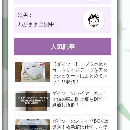
次男：
わがまま全開中！
人気記事
【ダイソー】テプラ本体と
カートリッジテープをアタ
ッシュケースにまとめてス
ッキリ収納！
ダイソーのワイヤーネット
で猫の脱走防止扉をDIY！
風通し抜群！！
ダイソーのストックBOXは
優秀！救急箱は仕切りを使