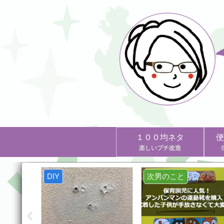
１００均ネタ
便
楽しいプチ改造
１００均・ダイソー
DIY
次男のこと