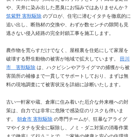
や、天井に染み出した悪臭にお悩みではありませんか？
筑紫野 害獣駆除
のプロが、住宅に潜むイタチを徹底的に
追い出し、断熱材の交換や、わずか数センチの隙間も見
逃さない侵入経路の完全封鎖工事を施工します。
農作物を荒らすだけでなく、屋根裏を住処にして家屋を
破壊する野生動物の被害が地域で拡大しています。
田川
市 害獣駆除
は、ハクビシンやアライグマの捕獲から被
害箇所の補修まで一貫してサポートしており、まずは無
料の現地調査にて被害状況を詳細に診断いたします。
古い一軒家や蔵、倉庫に住み着いた厄介な外来種への対
策は、自力では非常に危険で感染症のリスクも伴いま
す。
朝倉市 害獣駆除
の専門チームが、狂暴なアライグ
マやイタチを安全に駆除し、ノミ・ダニ対策の消毒作業
まで徹底して行うことで、ご家族の健康と安心の住環境