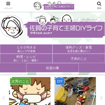
メニュー
検索
１００均ネタ
便利グッズ・家電
楽しいプチ改造
生活を楽に豊かに！
料理・レシピ
子供のこと
安い・うまい・簡単！
佐賀の事
次男のこと
DIY