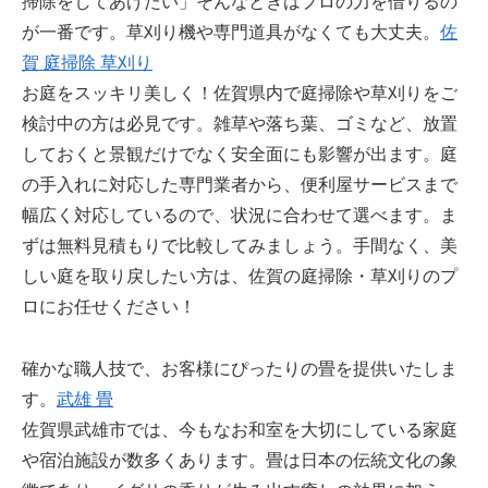
掃除をしてあげたい」そんなときはプロの力を借りるの
が一番です。草刈り機や専門道具がなくても大丈夫。
佐
賀 庭掃除 草刈り
お庭をスッキリ美しく！佐賀県内で庭掃除や草刈りをご
検討中の方は必見です。雑草や落ち葉、ゴミなど、放置
しておくと景観だけでなく安全面にも影響が出ます。庭
の手入れに対応した専門業者から、便利屋サービスまで
幅広く対応しているので、状況に合わせて選べます。ま
ずは無料見積もりで比較してみましょう。手間なく、美
しい庭を取り戻したい方は、佐賀の庭掃除・草刈りのプ
ロにお任せください！
確かな職人技で、お客様にぴったりの畳を提供いたしま
す。
武雄 畳
佐賀県武雄市では、今もなお和室を大切にしている家庭
や宿泊施設が数多くあります。畳は日本の伝統文化の象