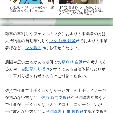
ース
次男がヒトメタニューモウイルス感
【DIY】三段ボックスを使っておも
【ﾀ
出せ
染症になってしまいました。
ちゃ収納を手作り！散らかる玩具は
対策
ダイソーのBOXで対策しよう！
家事
雑草の草刈りやフェンスのツタにお困りの事業者の方は
大成物産の自動草刈りや
ツタ 雑草 対策
でお困りの事業
者様など、
ツタ除去
はお任せください。
農園や広い土地がある場所での
草刈り 自動
を考えてあ
る方や、
自動草刈り機
を考えてある自治体様などロボ
ット草刈り機をお考えの方はご相談ください。
佐賀で仕事で上手く行かなかった方、今上手くイメージ
が掴めない方など、
佐賀 就労支援
や発達障害や鬱など
で仕事が上手く行かない人とのコミュニケーションが上
手に取れない方などは
発達障害 仕事 佐賀
で就労支援を