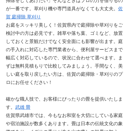
掃除をしてあげたい」そんなときはプロの力を借りるの
が一番です。草刈り機や専門道具がなくても大丈夫。
佐
賀 庭掃除 草刈り
お庭をスッキリ美しく！佐賀県内で庭掃除や草刈りをご
検討中の方は必見です。雑草や落ち葉、ゴミなど、放置
しておくと景観だけでなく安全面にも影響が出ます。庭
の手入れに対応した専門業者から、便利屋サービスまで
幅広く対応しているので、状況に合わせて選べます。ま
ずは無料見積もりで比較してみましょう。手間なく、美
しい庭を取り戻したい方は、佐賀の庭掃除・草刈りのプ
ロにお任せください！
確かな職人技で、お客様にぴったりの畳を提供いたしま
す。
武雄 畳
佐賀県武雄市では、今もなお和室を大切にしている家庭
や宿泊施設が数多くあります。畳は日本の伝統文化の象