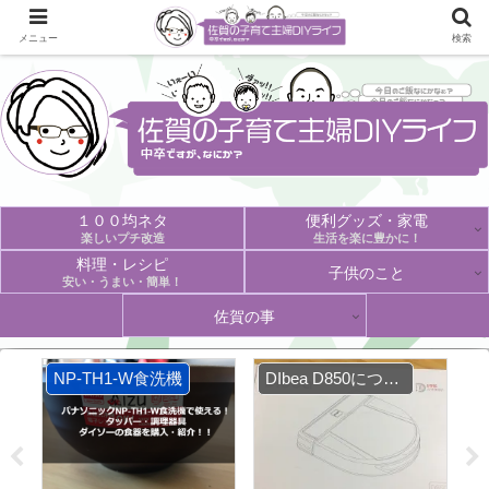
メニュー
検索
１００均ネタ
便利グッズ・家電
楽しいプチ改造
生活を楽に豊かに！
料理・レシピ
子供のこと
安い・うまい・簡単！
佐賀の事
NP-TH1-W食洗機
DIbea D850について
D