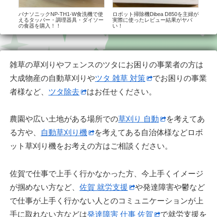
おも
パナソニックNP-TH1-W食洗機で使
ロボット掃除機Dibea D850を主婦が
【ダ
具は
えるタッパー・調理器具・ダイソー
実際に使ったレビュー結果がヤバ
クと
の食器を購入！！
い！
を手
雑草の草刈りやフェンスのツタにお困りの事業者の方は
大成物産の自動草刈りや
ツタ 雑草 対策
でお困りの事業
者様など、
ツタ除去
はお任せください。
農園や広い土地がある場所での
草刈り 自動
を考えてあ
る方や、
自動草刈り機
を考えてある自治体様などロボ
ット草刈り機をお考えの方はご相談ください。
佐賀で仕事で上手く行かなかった方、今上手くイメージ
が掴めない方など、
佐賀 就労支援
や発達障害や鬱など
で仕事が上手く行かない人とのコミュニケーションが上
手に取れない方などは
発達障害 仕事 佐賀
で就労支援を