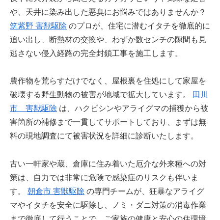
や、天井に染み出した悪臭にお悩みではありませんか？
筑紫野 害獣駆除
のプロが、住宅に潜むイタチを徹底的に
追い出し、断熱材の交換や、わずか数センチの隙間も見
逃さない侵入経路の完全封鎖工事を施工します。
農作物を荒らすだけでなく、屋根裏を住処にして家屋を
破壊する野生動物の被害が地域で拡大しています。
田川
市 害獣駆除
は、ハクビシンやアライグマの捕獲から被
害箇所の補修まで一貫してサポートしており、まずは無
料の現地調査にて被害状況を詳細に診断いたします。
古い一軒家や蔵、倉庫に住み着いた厄介な外来種への対
策は、自力では非常に危険で感染症のリスクも伴いま
す。
朝倉市 害獣駆除
の専門チームが、狂暴なアライグ
マやイタチを安全に駆除し、ノミ・ダニ対策の消毒作業
まで徹底して行うことで、ご家族の健康と安心の住環境