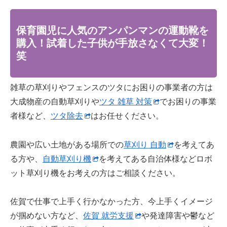
保育園児に人気のアンパンマンの運動靴を
購入！試着した子供が手放さなくて大変！
笑
雑草の草刈りやフェンスのツタにお困りの事業者の方は
大成物産の自動草刈りや
ツタ 雑草 対策
でお困りの事業
者様など、
ツタ除去
はお任せください。
農園や広い土地がある場所での
草刈り 自動
を考えてあ
る方や、
自動草刈り機
を考えてある自治体様などロボ
ット草刈り機をお考えの方はご相談ください。
佐賀で仕事で上手く行かなかった方、今上手くイメージ
が掴めない方など、
佐賀 就労支援
や発達障害や鬱など