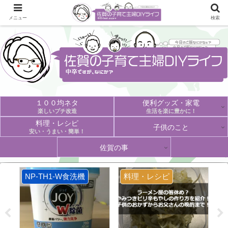
メニュー
検索
１００均ネタ
便利グッズ・家電
楽しいプチ改造
生活を楽に豊かに！
料理・レシピ
子供のこと
安い・うまい・簡単！
佐賀の事
NP-TH1-W食洗機
料理・レシピ