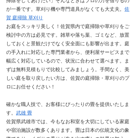
掃除をしてあげたい」そんなときはプロの力を借りるの
が一番です。草刈り機や専門道具がなくても大丈夫。
佐
賀 庭掃除 草刈り
お庭をスッキリ美しく！佐賀県内で庭掃除や草刈りをご
検討中の方は必見です。雑草や落ち葉、ゴミなど、放置
しておくと景観だけでなく安全面にも影響が出ます。庭
の手入れに対応した専門業者から、便利屋サービスまで
幅広く対応しているので、状況に合わせて選べます。ま
ずは無料見積もりで比較してみましょう。手間なく、美
しい庭を取り戻したい方は、佐賀の庭掃除・草刈りのプ
ロにお任せください！
確かな職人技で、お客様にぴったりの畳を提供いたしま
す。
武雄 畳
佐賀県武雄市では、今もなお和室を大切にしている家庭
や宿泊施設が数多くあります。畳は日本の伝統文化の象