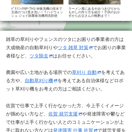
剤節
ﾊﾟﾅｿﾆｯｸNP-TH1-W食洗機の排水で
ラーメン屋にあるやみつきぴりから
ダイ
五徳のつけ置き洗い！？ハイウォッ
もやしの作り方を紹介！子供のおか
ク下
シュ ジョイ除菌食洗機用洗剤使
ずからお父さんの晩酌まで！
キリ
用！！
雑草の草刈りやフェンスのツタにお困りの事業者の方は
大成物産の自動草刈りや
ツタ 雑草 対策
でお困りの事業
者様など、
ツタ除去
はお任せください。
農園や広い土地がある場所での
草刈り 自動
を考えてあ
る方や、
自動草刈り機
を考えてある自治体様などロボ
ット草刈り機をお考えの方はご相談ください。
佐賀で仕事で上手く行かなかった方、今上手くイメージ
が掴めない方など、
佐賀 就労支援
や発達障害や鬱など
で仕事が上手く行かない人とのコミュニケーションが上
手に取れない方などは
発達障害 仕事 佐賀
で就労支援を