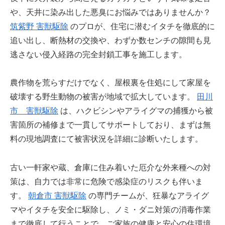
や、天井に染み出した悪臭にお悩みではありませんか？
筑紫野 害獣駆除
のプロが、住宅に潜むイタチを徹底的に
追い出し、断熱材の交換や、わずか数センチの隙間も見
逃さない侵入経路の完全封鎖工事を施工します。
農作物を荒らすだけでなく、屋根裏を住処にして家屋を
破壊する野生動物の被害が地域で拡大しています。
田川
市 害獣駆除
は、ハクビシンやアライグマの捕獲から被
害箇所の補修まで一貫してサポートしており、まずは無
料の現地調査にて被害状況を詳細に診断いたします。
古い一軒家や蔵、倉庫に住み着いた厄介な外来種への対
策は、自力では非常に危険で感染症のリスクも伴いま
す。
朝倉市 害獣駆除
の専門チームが、狂暴なアライグ
マやイタチを安全に駆除し、ノミ・ダニ対策の消毒作業
まで徹底して行うことで、ご家族の健康と安心の住環境