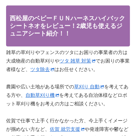
西松屋のベビーＦＵＮハーネスハイバック
シートネオをレビュー！2歳児も使えるジ
ュニアシート紹介！！
雑草の草刈りやフェンスのツタにお困りの事業者の方は
大成物産の自動草刈りや
ツタ 雑草 対策
でお困りの事業
者様など、
ツタ除去
はお任せください。
農園や広い土地がある場所での
草刈り 自動
を考えてあ
る方や、
自動草刈り機
を考えてある自治体様などロボ
ット草刈り機をお考えの方はご相談ください。
佐賀で仕事で上手く行かなかった方、今上手くイメージ
が掴めない方など、
佐賀 就労支援
や発達障害や鬱など