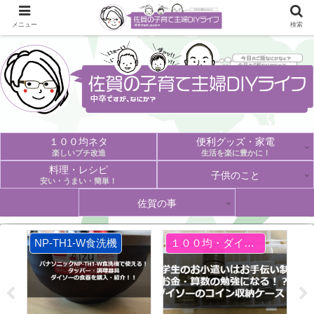
メニュー
検索
１００均ネタ
便利グッズ・家電
楽しいプチ改造
生活を楽に豊かに！
料理・レシピ
子供のこと
安い・うまい・簡単！
佐賀の事
NP-TH1-W食洗機
１００均・ダイソー
D