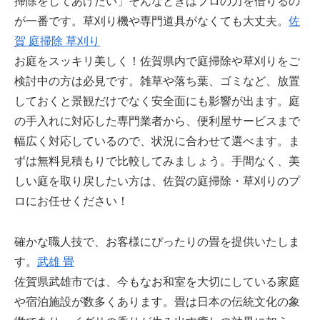
掃除をしてあげたい」そんなときはプロの力を借りるの
が一番です。草刈り機や専門道具がなくても大丈夫。
佐
賀 庭掃除 草刈り
お庭をスッキリ美しく！佐賀県内で庭掃除や草刈りをご
検討中の方は必見です。雑草や落ち葉、ゴミなど、放置
しておくと景観だけでなく安全面にも影響が出ます。庭
の手入れに対応した専門業者から、便利屋サービスまで
幅広く対応しているので、状況に合わせて選べます。ま
ずは無料見積もりで比較してみましょう。手間なく、美
しい庭を取り戻したい方は、佐賀の庭掃除・草刈りのプ
ロにお任せください！
確かな職人技で、お客様にぴったりの畳を提供いたしま
す。
武雄 畳
佐賀県武雄市では、今もなお和室を大切にしている家庭
や宿泊施設が数多くあります。畳は日本の伝統文化の象