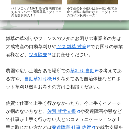
パナソニックNP-TH1-W食洗機で使
小学生のお小遣いはお手伝い制でお
ラブ
えるタッパー・調理器具・ダイソー
金・算数の勉強になる！？ダイソー
けテ
の食器を購入！！
のコイン収納ケース！
た。
雑草の草刈りやフェンスのツタにお困りの事業者の方は
大成物産の自動草刈りや
ツタ 雑草 対策
でお困りの事業
者様など、
ツタ除去
はお任せください。
農園や広い土地がある場所での
草刈り 自動
を考えてあ
る方や、
自動草刈り機
を考えてある自治体様などロボ
ット草刈り機をお考えの方はご相談ください。
佐賀で仕事で上手く行かなかった方、今上手くイメージ
が掴めない方など、
佐賀 就労支援
や発達障害や鬱など
で仕事が上手く行かない人とのコミュニケーションが上
手に取れない方などは
発達障害 仕事 佐賀
で就労支援を