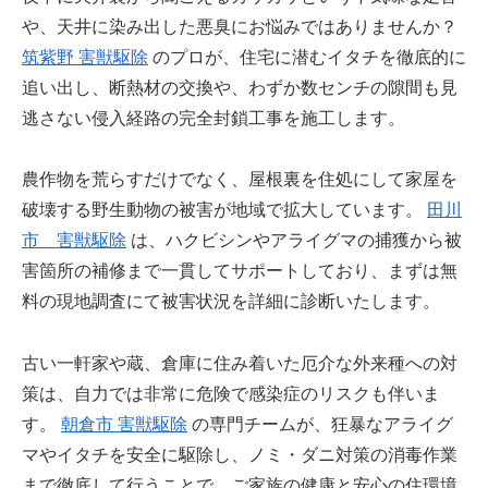
や、天井に染み出した悪臭にお悩みではありませんか？
筑紫野 害獣駆除
のプロが、住宅に潜むイタチを徹底的に
追い出し、断熱材の交換や、わずか数センチの隙間も見
逃さない侵入経路の完全封鎖工事を施工します。
農作物を荒らすだけでなく、屋根裏を住処にして家屋を
破壊する野生動物の被害が地域で拡大しています。
田川
市 害獣駆除
は、ハクビシンやアライグマの捕獲から被
害箇所の補修まで一貫してサポートしており、まずは無
料の現地調査にて被害状況を詳細に診断いたします。
古い一軒家や蔵、倉庫に住み着いた厄介な外来種への対
策は、自力では非常に危険で感染症のリスクも伴いま
す。
朝倉市 害獣駆除
の専門チームが、狂暴なアライグ
マやイタチを安全に駆除し、ノミ・ダニ対策の消毒作業
まで徹底して行うことで、ご家族の健康と安心の住環境