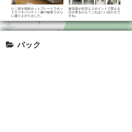
吸引
たこ焼き焼肉ホットプレートでホッ
食洗器が住宅エコポイントで買える
【ダ
トケーキパーティ！嫁の秘策でさら
日が来るかも？これはいい話かもで
クと
に盛り上がりました。
すね。
を手
バック