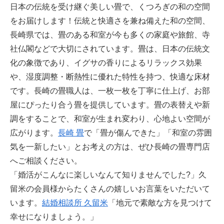
日本の伝統を受け継ぐ美しい畳で、くつろぎの和の空間
をお届けします！伝統と快適さを兼ね備えた和の空間、
長崎県では、畳のある和室が今も多くの家庭や旅館、寺
社仏閣などで大切にされています。畳は、日本の伝統文
化の象徴であり、イグサの香りによるリラックス効果
や、湿度調整・断熱性に優れた特性を持つ、快適な床材
です。長崎の畳職人は、一枚一枚を丁寧に仕上げ、お部
屋にぴったり合う畳を提供しています。畳の表替えや新
調をすることで、和室が生まれ変わり、心地よい空間が
広がります。
長崎 畳
で「畳が傷んできた」「和室の雰囲
気を一新したい」とお考えの方は、ぜひ長崎の畳専門店
へご相談ください。
「婚活がこんなに楽しいなんて知りませんでした?」久
留米の会員様からたくさんの嬉しいお言葉をいただいて
います。
結婚相談所 久留米
「地元で素敵な方を見つけて
幸せになりましょう。」