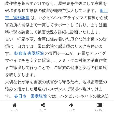
農作物を荒らすだけでなく、屋根裏を住処にして家屋を
破壊する野生動物の被害が地域で拡大しています。
田川
市 害獣駆除
は、ハクビシンやアライグマの捕獲から被
害箇所の補修まで一貫してサポートしており、まずは無
料の現地調査にて被害状況を詳細に診断いたします。
古い一軒家や蔵、倉庫に住み着いた厄介な外来種への対
策は、自力では非常に危険で感染症のリスクも伴いま
す。
朝倉市 害獣駆除
の専門チームが、狂暴なアライグ
マやイタチを安全に駆除し、ノミ・ダニ対策の消毒作業
まで徹底して行うことで、ご家族の健康と安心の住環境
を取り戻します。
大切なわが家を害獣の被害から守るため、地域密着型の
強みを活かした迅速なレスポンスで現場へ駆けつけま
す。
春日市 害獣駆除
では、ハクビシンやハトの飛来防
止など、数年先を見据えた再発防止を最優先に考えた施
工プランをご提案。明朗会計を徹底し、お見積り後の追
ホーム
シェア
トップ
サイドバー