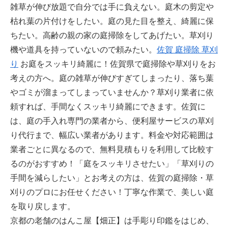
雑草が伸び放題で自分では手に負えない。庭木の剪定や
枯れ葉の片付けをしたい。庭の見た目を整え、綺麗に保
ちたい。高齢の親の家の庭掃除をしてあげたい。草刈り
機や道具を持っていないので頼みたい。
佐賀 庭掃除 草刈
り
お庭をスッキリ綺麗に！佐賀県で庭掃除や草刈りをお
考えの方へ。庭の雑草が伸びすぎてしまったり、落ち葉
やゴミが溜まってしまっていませんか？草刈り業者に依
頼すれば、手間なくスッキリ綺麗にできます。佐賀に
は、庭の手入れ専門の業者から、便利屋サービスの草刈
り代行まで、幅広い業者があります。料金や対応範囲は
業者ごとに異なるので、無料見積もりを利用して比較す
るのがおすすめ！「庭をスッキリさせたい」「草刈りの
手間を減らしたい」とお考えの方は、佐賀の庭掃除・草
刈りのプロにお任せください！丁寧な作業で、美しい庭
を取り戻します。
京都の老舗のはんこ屋【畑正】は手彫り印鑑をはじめ、