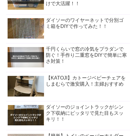
けで大活躍！！
ダイソーのワイヤーネットで分別ゴ
ミ箱をDIYで作ってみた！！
千円くらいで窓の冷気をプラダンで
防ぐ！手作り二重窓をDIYで簡単に寒
さ対策！
【KATOJI】カトージベビーチェアを
しまむらで激安購入！主婦おすすめ
ダイソーのジョイントラックがシン
ク下収納にピッタリで見た目もスッ
キリ！！
【簡単】トイレのペーパーホルダー