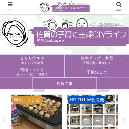
メニュー
検索
１００均ネタ
便利グッズ・家電
楽しいプチ改造
生活を楽に豊かに！
料理・レシピ
子供のこと
安い・うまい・簡単！
佐賀の事
料理・レシピ
NP-TH1-W食洗機
D