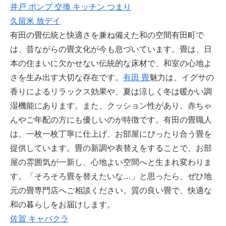
井戸 ポンプ 交換 キッチン つまり
久留米 放デイ
有田の畳伝統と快適さを兼ね備えた和の空間有田町で
は、昔ながらの畳文化が今も息づいています。畳は、日
本の住まいに欠かせない伝統的な床材で、和室の心地よ
さを生み出す大切な存在です。
有田 畳
魅力は、イグサの
香りによるリラックス効果や、夏は涼しく冬は暖かい調
湿機能にあります。また、クッション性があり、赤ちゃ
んやご年配の方にも優しいのが特徴です。有田の畳職人
は、一枚一枚丁寧に仕上げ、お部屋にぴったり合う畳を
提供しています。畳の新調や表替えをすることで、お部
屋の雰囲気が一新し、心地よい空間へと生まれ変わりま
す。「そろそろ畳を替えたいな…」と思ったら、ぜひ地
元の畳専門店へご相談ください。質の良い畳で、快適な
和の暮らしをお届けします。
佐賀 キャバクラ