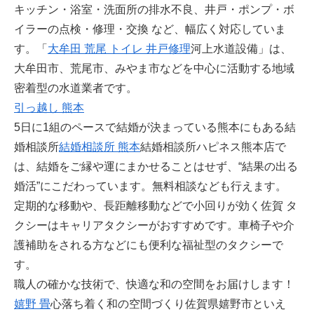
キッチン・浴室・洗面所の排水不良、井戸・ポンプ・ボ
イラーの点検・修理・交換 など、幅広く対応していま
す。「
大牟田 荒尾 トイレ 井戸修理
河上水道設備」は、
大牟田市、荒尾市、みやま市などを中心に活動する地域
密着型の水道業者です。
引っ越し 熊本
5日に1組のペースで結婚が決まっている熊本にもある結
婚相談所
結婚相談所 熊本
結婚相談所ハピネス熊本店で
は、結婚をご縁や運にまかせることはせず、“結果の出る
婚活”にこだわっています。無料相談なども行えます。
定期的な移動や、長距離移動などで小回りが効く佐賀 タ
クシーはキャリアタクシーがおすすめです。車椅子や介
護補助をされる方などにも便利な福祉型のタクシーで
す。
職人の確かな技術で、快適な和の空間をお届けします！
嬉野 畳
心落ち着く和の空間づくり佐賀県嬉野市といえ