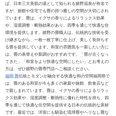
ば、日本三大美肌の湯として知られる嬉野温泉が有名で
すが、旅館や住宅でも畳の持つ癒しの空間が大切にされ
ています。畳は、イグサの香りによるリラックス効果
や、湿度調整・断熱効果があり、四季を通じて快適な住
環境を提供します。嬉野の畳職人は、伝統的な技術を受
け継ぎながら、一枚一枚丁寧に仕上げ、美しく長持ちす
る畳を提供しています。和室の雰囲気を一新したい方に
は、畳の表替えや新調がおすすめです。「畳が古くなっ
てきた」「和室をより快適な空間にしたい」とお考えの
方は、ぜひ嬉野の畳専門店へご相談ください。
福岡 畳
伝統とモダンが融合する快適な和の空間福岡県で
は、畳のある和室が今も多くの家庭や旅館、飲食店など
で親しまれています。畳は、イグサの香りによるリラッ
クス効果や、湿度調整・断熱性に優れた特性を持ち、四
季を通じて快適な住空間を提供する日本の伝統的な床材
です。最近では、洋室にも馴染む琉球畳やヘリなし畳な