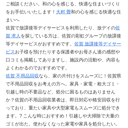
ご相談ください。和の心を感じる、快適な住まいづくり
をお手伝いいたします！
大村 畳
和の心を感じる快適な住
まいへ
佐賀で放課後等デイサービスを利用したり、放デイの
佐
賀 求人
を探している方は、佐賀の彩虹グループの放課後
等デイサービスがおすすめです。
佐賀 放課後等デイサー
ビス
お子様を預けたりする保護者やお母さん達の感想や
口コミも掲載してありますし、施設内の活動や、内容も
よくわかるのでおすすめです。
佐賀 不用品回収
なら、家の片付けをスムーズに！佐賀県
で不用品回収をお考えの方へ。家具・家電・粗大ゴミ・
引越し時の不要品など、処分に困るものはありません
か？佐賀の不用品回収業者は、即日対応や格安回収を行
っており、重たい家具や大型家電もスムーズに処分でき
ます。? こんな時におすすめ！引越しや大掃除で大量の
ゴミが出た。使わなくなった家電や家具を処分したい。