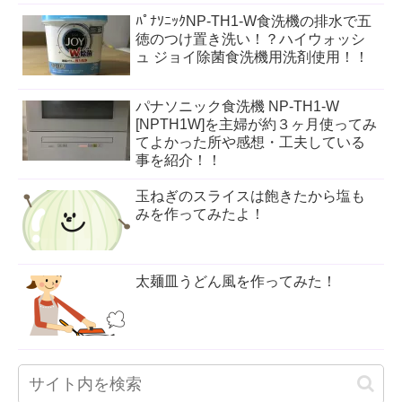
ﾊﾟﾅｿﾆｯｸNP-TH1-W食洗機の排水で五
徳のつけ置き洗い！？ハイウォッシ
ュ ジョイ除菌食洗機用洗剤使用！！
パナソニック食洗機 NP-TH1-W
[NPTH1W]を主婦が約３ヶ月使ってみ
てよかった所や感想・工夫している
事を紹介！！
玉ねぎのスライスは飽きたから塩も
みを作ってみたよ！
太麺皿うどん風を作ってみた！