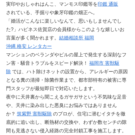
実印やおしゃれはんこ、マンモス印鑑等を
印鑑 通販
されている、手掘りや象牙印鑑の畑正へ。
「婚活がこんなに楽しいなんて、思いもしませんでし
た?」ハピネス佐賀店の会員様からこのような嬉しいお
言葉が多く聞かれます。
結婚相談所 福岡
沖縄 格安 レンタカー
マンションのベランダやビルの屋上で発生する深刻なフ
ン害・騒音トラブルをスピード解決！
福岡市 害獣駆
除
では、ハト除けネットの設置から、アレルギーの原因
となる糞の清掃・除菌作業まで、都市部特有の被害に専
門スタッフが最短即日で対応いたします。
夜中に天井裏から聞こえるガサガサという不気味な足音
や、天井に染み出した悪臭にお悩みではありません
か？
筑紫野 害獣駆除
のプロが、住宅に潜むイタチを徹
底的に追い出し、断熱材の交換や、わずか数センチの隙
間も見逃さない侵入経路の完全封鎖工事を施工します。