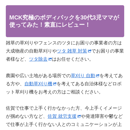
MCK究極のボディバックを30代3児ママが
使ってみた！素直にレビュー！
雑草の草刈りやフェンスのツタにお困りの事業者の方は
大成物産の自動草刈りや
ツタ 雑草 対策
でお困りの事業
者様など、
ツタ除去
はお任せください。
農園や広い土地がある場所での
草刈り 自動
を考えてあ
る方や、
自動草刈り機
を考えてある自治体様などロボ
ット草刈り機をお考えの方はご相談ください。
佐賀で仕事で上手く行かなかった方、今上手くイメージ
が掴めない方など、
佐賀 就労支援
や発達障害や鬱など
で仕事が上手く行かない人とのコミュニケーションが上