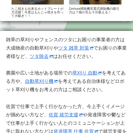
ヤー
たこ焼きも出来るホットプレートが
Zerhunt掃除機充電式掃除機の吸引
Di
大活躍！今度はもんじゃ焼きを作っ
力は？猫の毛も十分吸える！
明書
て大騒ぎ！！
雑草の草刈りやフェンスのツタにお困りの事業者の方は
大成物産の自動草刈りや
ツタ 雑草 対策
でお困りの事業
者様など、
ツタ除去
はお任せください。
農園や広い土地がある場所での
草刈り 自動
を考えてあ
る方や、
自動草刈り機
を考えてある自治体様などロボ
ット草刈り機をお考えの方はご相談ください。
佐賀で仕事で上手く行かなかった方、今上手くイメージ
が掴めない方など、
佐賀 就労支援
や発達障害や鬱など
で仕事が上手く行かない人とのコミュニケーションが上
手に取れない方などは
発達障害 仕事 佐賀
で就労支援を