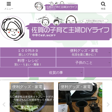
メニュー
検索
１００均ネタ
便利グッズ・家電
楽しいプチ改造
生活を楽に豊かに！
料理・レシピ
子供のこと
安い・うまい・簡単！
佐賀の事
便利グッズ・家電
便利グッズ・家電