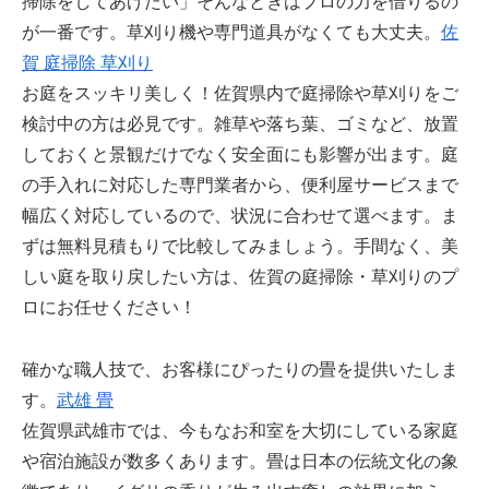
掃除をしてあげたい」そんなときはプロの力を借りるの
が一番です。草刈り機や専門道具がなくても大丈夫。
佐
賀 庭掃除 草刈り
お庭をスッキリ美しく！佐賀県内で庭掃除や草刈りをご
検討中の方は必見です。雑草や落ち葉、ゴミなど、放置
しておくと景観だけでなく安全面にも影響が出ます。庭
の手入れに対応した専門業者から、便利屋サービスまで
幅広く対応しているので、状況に合わせて選べます。ま
ずは無料見積もりで比較してみましょう。手間なく、美
しい庭を取り戻したい方は、佐賀の庭掃除・草刈りのプ
ロにお任せください！
確かな職人技で、お客様にぴったりの畳を提供いたしま
す。
武雄 畳
佐賀県武雄市では、今もなお和室を大切にしている家庭
や宿泊施設が数多くあります。畳は日本の伝統文化の象