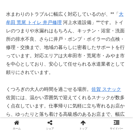
水まわりのトラブルに幅広く対応しているのが、**「
大
牟田 荒尾 トイレ 井戸修理
河上水道設備」**です。トイ
レのつまりや水漏れはもちろん、キッチン・浴室・洗面
所の排水不良、さらに井戸・ポンプ・ボイラーの点検・
修理・交換まで、地域の暮らしに密着したサポートを行
っています。対応エリアは大牟田市・荒尾市・みやま市
を中心としており、安心して任せられる水道業者として
頼りにされています。
くつろぎの大人の時間を過ごせる場所。
佐賀 スナック
佐賀には、温かい雰囲気で迎えてくれるスナックが数多
く点在しています。仕事帰りに気軽に立ち寄れるお店か
ら、ゆったりと落ち着ける高級感のあるお店まで、幅広
いスタイルがあります。ママやスタッフとの気軽な会話
ホーム
シェア
トップ
サイドバー
や、カラオケでの楽しいひとときが魅力。お一人でも、