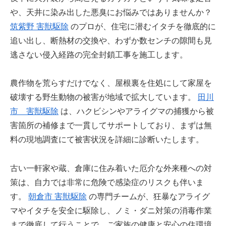
や、天井に染み出した悪臭にお悩みではありませんか？
筑紫野 害獣駆除
のプロが、住宅に潜むイタチを徹底的に
追い出し、断熱材の交換や、わずか数センチの隙間も見
逃さない侵入経路の完全封鎖工事を施工します。
農作物を荒らすだけでなく、屋根裏を住処にして家屋を
破壊する野生動物の被害が地域で拡大しています。
田川
市 害獣駆除
は、ハクビシンやアライグマの捕獲から被
害箇所の補修まで一貫してサポートしており、まずは無
料の現地調査にて被害状況を詳細に診断いたします。
古い一軒家や蔵、倉庫に住み着いた厄介な外来種への対
策は、自力では非常に危険で感染症のリスクも伴いま
す。
朝倉市 害獣駆除
の専門チームが、狂暴なアライグ
マやイタチを安全に駆除し、ノミ・ダニ対策の消毒作業
まで徹底して行うことで、ご家族の健康と安心の住環境